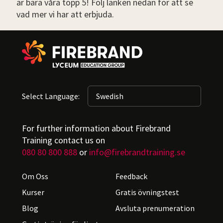
är bara våra topp 5! Följ länken nedan för att se
vad mer vi har att erbjuda.
Select Language:
For further information about Firebrand
Training contact us on
080 80 800 888
or
info@firebrandtraining.se
Om Oss
Feedback
Kurser
Gratis övningstest
Blog
Avsluta prenumeration