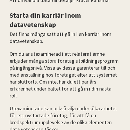
Att omvandla data till detaljer kräver karisma.
Starta din karriär inom
datavetenskap
Det finns många sätt att gå in i en karriär inom
datavetenskap.
Om du är utexaminerad i ett relaterat ämne
erbjuder många stora företag utbildningsprogram
på ingångsnivå. Vissa av dessa garanterar till och
med anställning hos företaget efter att systemet
har slutförts. Om inte, har du ett par års
erfarenhet under bältet för att gå in i din nästa
roll.
Utexaminerade kan också vilja undersöka arbetet
för ett nystartade företag, för att få en
bredspektrumupplevelse av de olika elementen
data vetenskap täcker.