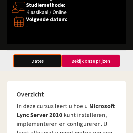
Studiemethode:
Klassikaal / Online
Volgende datum:
-
Dates
Bekijk onze prijzen
Overzicht
In deze cursus leert u hoe u
Microsoft
Lync Server 2010
kunt installeren,
implementeren en configureren. U
leert alles wat u moet weten om een