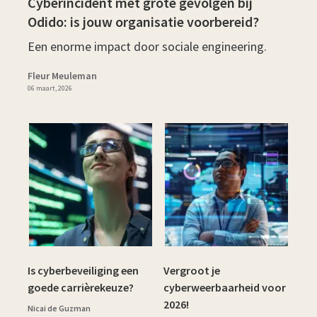
Cyberincident met grote gevolgen bij
Odido: is jouw organisatie voorbereid?
Een enorme impact door sociale engineering.
Fleur Meuleman
06 maart, 2026
Is cyberbeveiliging een
Vergroot je
goede carrièrekeuze?
cyberweerbaarheid voor
2026!
Nicai de Guzman