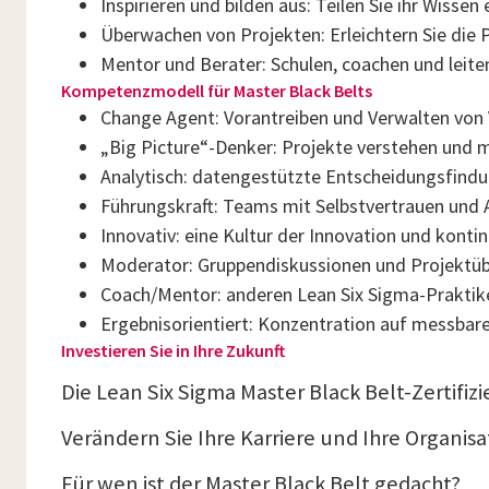
Inspirieren und bilden aus: Teilen Sie ihr Wiss
Überwachen von Projekten: Erleichtern Sie die 
Mentor und Berater: Schulen, coachen und leiten
Kompetenzmodell für Master Black Belts
Change Agent: Vorantreiben und Verwalten von 
„Big Picture“-Denker: Projekte verstehen und mi
Analytisch: datengestützte Entscheidungsfind
Führungskraft: Teams mit Selbstvertrauen und A
Innovativ: eine Kultur der Innovation und konti
Moderator: Gruppendiskussionen und Projektüb
Coach/Mentor: anderen Lean Six Sigma-Praktike
Ergebnisorientiert: Konzentration auf messbare
Investieren Sie in Ihre Zukunft
Die Lean Six Sigma Master Black Belt-Zertifi
Verändern Sie Ihre Karriere und Ihre Organisa
Für wen ist der Master Black Belt gedacht?