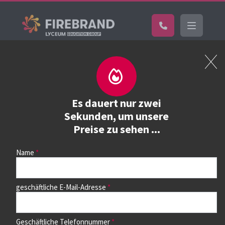
Home
Kurs buchen
Kurs buchen
Es dauert nur zwei
Sekunden, um unsere
Preise zu sehen ...
Wählen Sie zunächst einen Kurs aus der Liste unten aus.
Auf dem nächsten Seite können Sie dann die Termine
auswählen.
Name
geschäftliche E-Mail-Adresse
Geschäftliche Telefonnummer