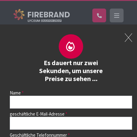
Home
Kurs buchen
Kurs buchen
Es dauert nur zwei
Sekunden, um unsere
Preise zu sehen ...
Wählen Sie zunächst einen Kurs aus der Liste unten aus.
Auf dem nächsten Seite können Sie dann die Termine
auswählen.
Name
geschäftliche E-Mail-Adresse
Geschäftliche Telefonnummer