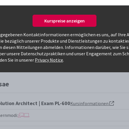
dem nächsten Seite können Sie
Kurspreise anzeigen
ngegebenen Kontaktinformationen ermöglichen es uns, auf Ihre 
ie bezüglich unserer Produkte und Dienstleistungen zu kontaktie
on diesen Mitteilungen abmelden. Informationen darüber, wie Sie 
ber unsere Datenschutzpraktiken und unser Engagement zum Sch
den Sie in unserer
Privacy Notice
.
Nur verfügbare Kurse
sae
lution Architect | Exam PL-600
Kursinformationen
Lernmodi: