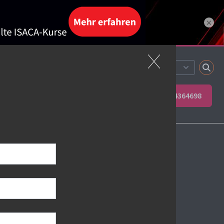
×
Neuigkeiten
Sprache auswählen:
ren Sie Ihr Team
Kontakt
06623 4364698