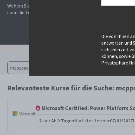
Wählen Sie zunächst einen Kurs aus der Liste unten aus. Auf 
dann die Termine auswählen.
Die von Ihnen a
antworten und S
sich jederzeit v
können, sowie ü
Privatsphäre fin
Relevanteste Kurse für die Suche: mcpp
Microsoft Certified: Power Platform So
Dauer:
Ab 2 Tagen
Nächster Termin:
07/01/2027