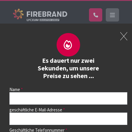
Home
Kurs buchen
Kurs buchen
Es dauert nur zwei
Sekunden, um unsere
Preise zu sehen ...
Wählen Sie zunächst einen Kurs aus der Liste unten aus.
Auf dem nächsten Seite können Sie dann die Termine
auswählen.
Name
geschäftliche E-Mail-Adresse
Geschäftliche Telefonnummer