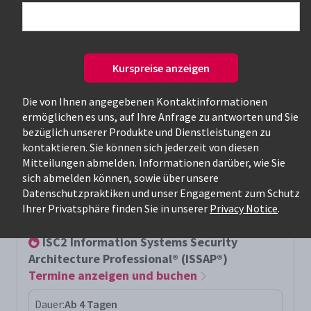
Nur verfügbare Kurse
Kurspreise anzeigen
Die von Ihnen angegebenen Kontaktinformationen
ermöglichen es uns, auf Ihre Anfrage zu antworten und Sie
bezüglich unserer Produkte und Dienstleistungen zu
kontaktieren. Sie können sich jederzeit von diesen
Mitteilungen abmelden. Informationen darüber, wie Sie
Relevanteste Kurse für die Suche:
sich abmelden können, sowie über unsere
Datenschutzpraktiken und unser Engagement zum Schutz
issap
Ihrer Privatsphäre finden Sie in unserer
Privacy Notice
.
ISC2 Information Systems Security
Architecture Professional® (ISSAP®)
Termine anzeigen und buchen
Dauer:
Ab 4 Tagen