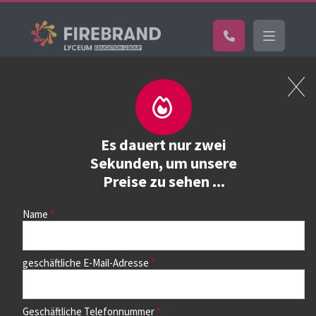
Home
Kurs buchen
Kurs buchen
Es dauert nur zwei
Sekunden, um unsere
Preise zu sehen ...
Wählen Sie zunächst einen Kurs aus der Liste unten aus.
Auf dem nächsten Seite können Sie dann die Termine
auswählen.
Name
geschäftliche E-Mail-Adresse
Geschäftliche Telefonnummer