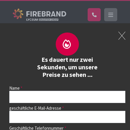
Home
Kurs buchen
Kurs buchen
Es dauert nur zwei
Sekunden, um unsere
Preise zu sehen ...
Wählen Sie zunächst einen Kurs aus der Liste unten aus.
Auf dem nächsten Seite können Sie dann die Termine
auswählen.
Name
geschäftliche E-Mail-Adresse
Geschäftliche Telefonnummer