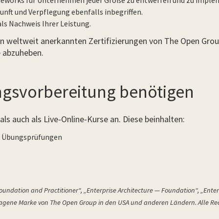
rameworks für Unternehmen jeder Größe zu entwerfen und zu imple
nft und Verpflegung ebenfalls inbegriffen.
ls Nachweis Ihrer Leistung.
n weltweit anerkannten Zertifizierungen von The Open Group
e abzuheben.
fungsvorbereitung benötigen
s auch als Live-Online-Kurse an. Diese beinhalten:
nd Übungsprüfungen
oundation and Practitioner“, „Enterprise Architecture — Foundation“, „Enter
etragene Marke von The Open Group in den USA und anderen Ländern. Alle Re