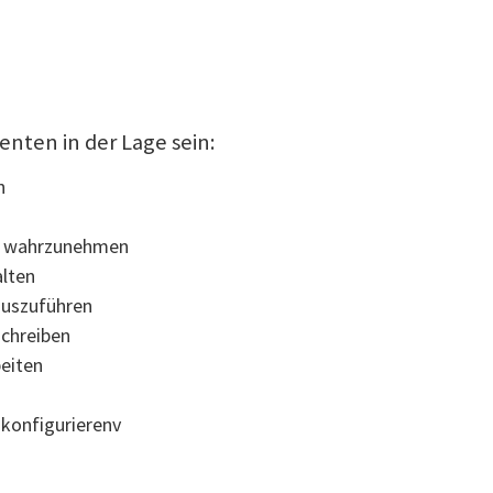
nten in der Lage sein:
n
en wahrzunehmen
lten
auszuführen
schreiben
eiten
 konfigurierenv