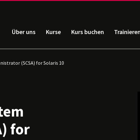
Über uns
Kurse
Kurs buchen
Trainiere
istrator (SCSA) for Solaris 10
stem
) for