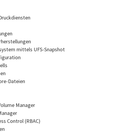
Druckdiensten
rungen
herstellungen
isystem mittels UFS-Snapshot
figuration
ells
nen
ore-Dateien
 Volume Manager
 Manager
ess Control (RBAC)
en