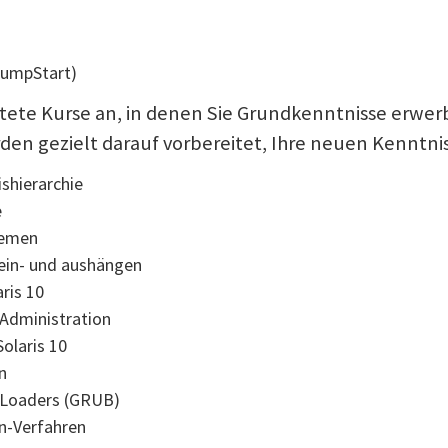
JumpStart)
eitete Kurse an, in denen Sie Grundkenntnisse erwer
rden gezielt darauf vorbereitet, Ihre neuen Kenntni
ishierarchie
e
temen
ein- und aushängen
ris 10
-Administration
olaris 10
n
 Loaders (GRUB)
n-Verfahren