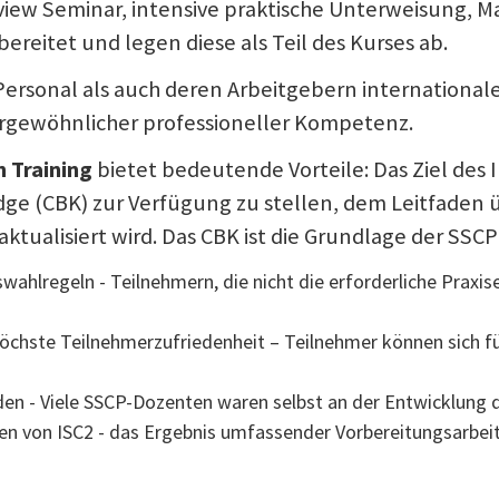
iew Seminar, intensive praktische Unterweisung, M
ereitet und legen diese als Teil des Kurses ab.
Personal als auch deren Arbeitgebern internationale
ergewöhnlicher professioneller Kompetenz.
n Training
bietet bedeutende Vorteile: Das Ziel des I
 (CBK) zur Verfügung zu stellen, dem Leitfaden üb
tualisiert wird. Das CBK ist die Grundlage der SSCP
wahlregeln - Teilnehmern, die nicht die erforderliche Praxi
höchste Teilnehmerzufriedenheit – Teilnehmer können sich f
den - Viele SSCP-Dozenten waren selbst an der Entwicklung 
ien von ISC2 - das Ergebnis umfassender Vorbereitungsarbei