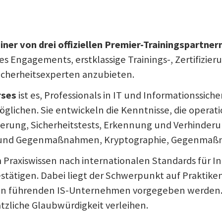
iner von drei offiziellen Premier-Trainingspartner
s Engagements, erstklassige Trainings-, Zertifizier
icherheitsexperten anzubieten.
rses
ist es, Professionals in IT und Informationssic
öglichen. Sie entwickeln die Kenntnisse, die operat
isierung, Sicherheitstests, Erkennung und Verhinderu
en und Gegenmaßnahmen, Kryptographie, Gegenmaßn
 Praxiswissen nach internationalen Standards für In
tätigen. Dabei liegt der Schwerpunkt auf Praktike
in führenden IS-Unternehmen vorgegeben werden. Z
tzliche Glaubwürdigkeit verleihen.