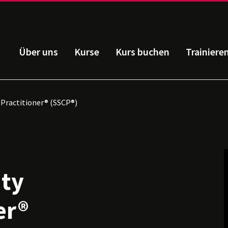
Über uns
Kurse
Kurs buchen
Trainiere
 Practitioner® (SSCP®)
ity
er®