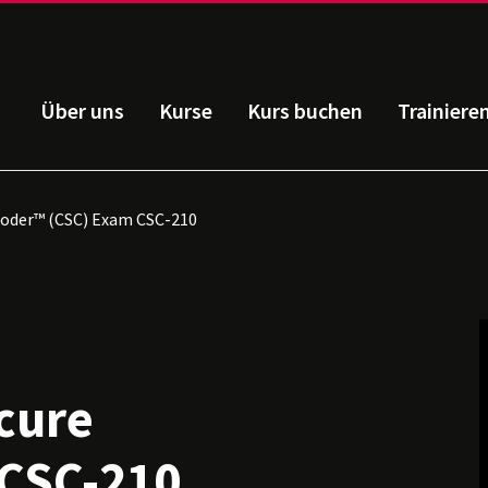
Über uns
Kurse
Kurs buchen
Trainiere
Coder™ (CSC) Exam CSC-210
cure
 CSC-210