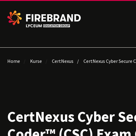
Home
Kurse
CertNexus
CertNexus Cyber Secure 
CertNexus Cyber Se
Coder™ (CSC) Exam