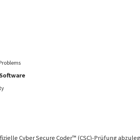
 Problems
 Software
ty
offizielle Cyber Secure Coder™ (CSC)-Prüfung abzule