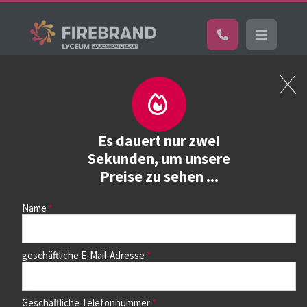
Home
Kurs buchen
Kurs buchen
Es dauert nur zwei
Sekunden, um unsere
Preise zu sehen ...
Wählen Sie zunächst einen Kurs aus der Liste unten aus.
Auf dem nächsten Seite können Sie dann die Termine
auswählen.
Name
geschäftliche E-Mail-Adresse
Geschäftliche Telefonnummer