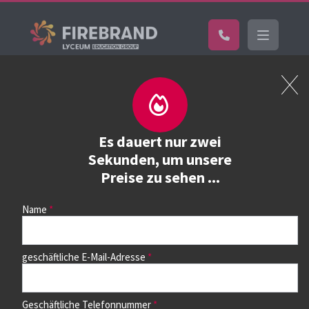
Home
Kurs buchen
Kurs buchen
Es dauert nur zwei
Sekunden, um unsere
Preise zu sehen ...
Wählen Sie zunächst einen Kurs aus der Liste unten aus.
Auf dem nächsten Seite können Sie dann die Termine
auswählen.
Name
geschäftliche E-Mail-Adresse
Geschäftliche Telefonnummer