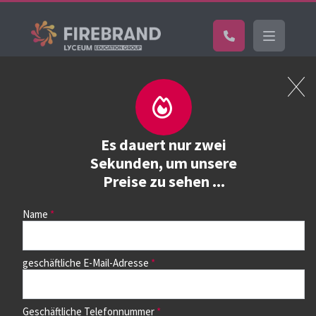
Home
Kurs buchen
Kurs buchen
Es dauert nur zwei
Sekunden, um unsere
Preise zu sehen ...
Wählen Sie zunächst einen Kurs aus der Liste unten aus.
Auf dem nächsten Seite können Sie dann die Termine
auswählen.
Name
geschäftliche E-Mail-Adresse
Geschäftliche Telefonnummer