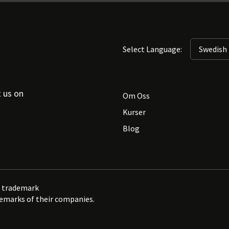
Select Language:
t us on
Om Oss
Kurser
Blog
ed trademark
demarks of their companies.