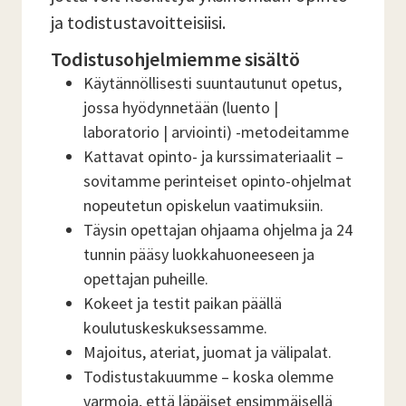
ja todistustavoitteisiisi.
Todistusohjelmiemme sisältö
Käytännöllisesti suuntautunut opetus,
jossa hyödynnetään (luento |
laboratorio | arviointi) -metodeitamme
Kattavat opinto- ja kurssimateriaalit –
sovitamme perinteiset opinto-ohjelmat
nopeutetun opiskelun vaatimuksiin.
Täysin opettajan ohjaama ohjelma ja 24
tunnin pääsy luokkahuoneeseen ja
opettajan puheille.
Kokeet ja testit paikan päällä
koulutuskeskuksessamme.
Majoitus, ateriat, juomat ja välipalat.
Todistustakuumme – koska olemme
varmoja, että läpäiset ensimmäisellä