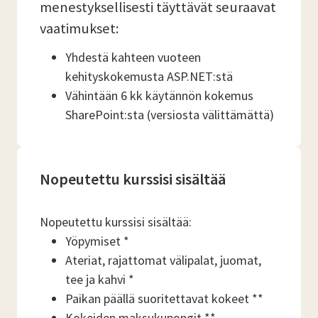
menestyksellisesti täyttävät seuraavat
vaatimukset:
Yhdestä kahteen vuoteen
kehityskokemusta ASP.NET:stä
Vähintään 6 kk käytännön kokemus
SharePoint:sta (versiosta välittämättä)
Nopeutettu kurssisi sisältää
Nopeutettu kurssisi sisältää:
Yöpymiset *
Ateriat, rajattomat välipalat, juomat,
tee ja kahvi *
Paikan päällä suoritettavat kokeet **
Kokeiden maksukupongit **