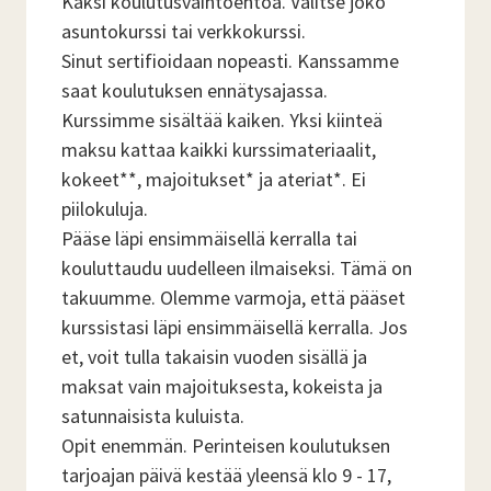
Kaksi koulutusvaihtoehtoa. Valitse joko
asuntokurssi tai verkkokurssi.
Sinut sertifioidaan nopeasti. Kanssamme
saat koulutuksen ennätysajassa.
Kurssimme sisältää kaiken. Yksi kiinteä
maksu kattaa kaikki kurssimateriaalit,
kokeet**, majoitukset* ja ateriat*. Ei
piilokuluja.
Pääse läpi ensimmäisellä kerralla tai
kouluttaudu uudelleen ilmaiseksi. Tämä on
takuumme. Olemme varmoja, että pääset
kurssistasi läpi ensimmäisellä kerralla. Jos
et, voit tulla takaisin vuoden sisällä ja
maksat vain majoituksesta, kokeista ja
satunnaisista kuluista.
Opit enemmän. Perinteisen koulutuksen
tarjoajan päivä kestää yleensä klo 9 - 17,