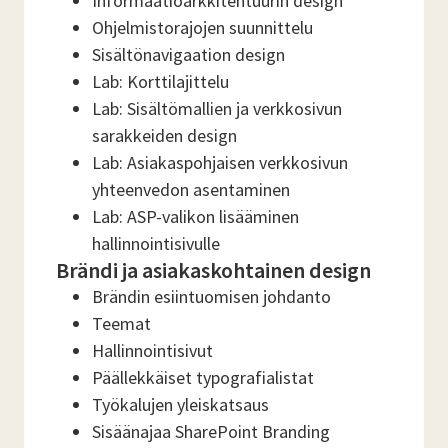
Informaatioarkkitehtuurin design
Ohjelmistorajojen suunnittelu
Sisältönavigaation design
Lab: Korttilajittelu
Lab: Sisältömallien ja verkkosivun
sarakkeiden design
Lab: Asiakaspohjaisen verkkosivun
yhteenvedon asentaminen
Lab: ASP-valikon lisääminen
hallinnointisivulle
Brändi ja asiakaskohtainen design
Brändin esiintuomisen johdanto
Teemat
Hallinnointisivut
Päällekkäiset typografialistat
Työkalujen yleiskatsaus
Sisäänajaa SharePoint Branding