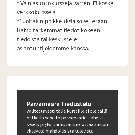
* Vain asuntokursseja varten. Ei koske
verkkokursseja.
** Joitakin poikkeuksia sovelletaan.
Katso tarkemmat tiedot kokeen
tiedoista tai keskustele
asiantuntijoidemme kanssa.
Päivämäärä Tiedustelu
Valitettavasti tälle kurssille ei ole tällä
hetkellä vapaita päivämääriä. Lähetä
kysely ja yksi tiimistämme ottaa sinuun
yhteyttä mahdollisista tulevista