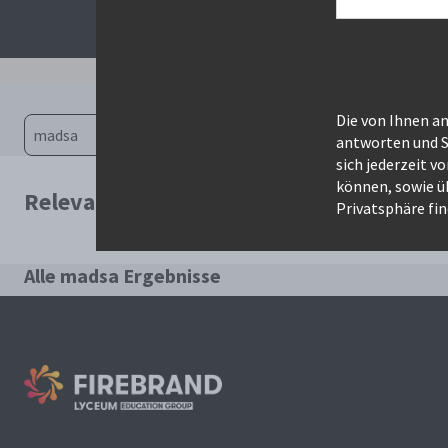
Die von Ihnen a
antworten und S
sich jederzeit v
können, sowie ü
Relevanteste Kurse für die Suche: mads
Privatsphäre fin
Alle madsa Ergebnisse