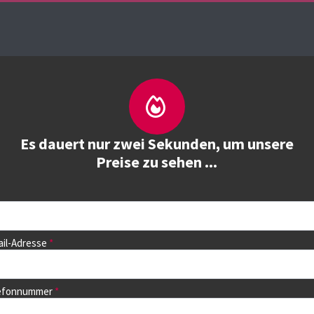
Über uns
Kurse
Kurs buchen
Trainieren
Es dauert nur zwei Sekunden, um unsere
Preise zu sehen ...
ail-Adresse
dem nächsten Seite können Sie
lefonnummer