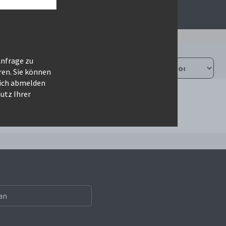
Anfrage zu
ren. Sie können
sich abmelden
utz Ihrer