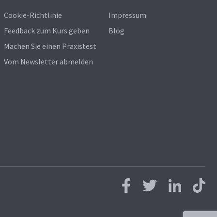
Cookie-Richtlinie
Impressum
Feedback zum Kurs geben
Blog
Machen Sie einen Praxistest
Vom Newsletter abmelden
Follow us on Facebook
Follow us on Twitter
Follow us on L
Follow 