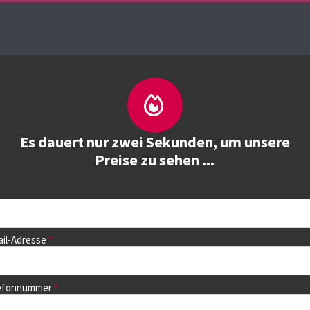
Über uns
Kurse
Kurs buchen
Trainieren
Es dauert nur zwei Sekunden, um unsere
Preise zu sehen ...
ail-Adresse
dem nächsten Seite können Sie
lefonnummer