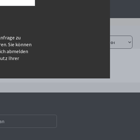
Anfrage zu
ren. Sie können
sich abmelden
utz Ihrer