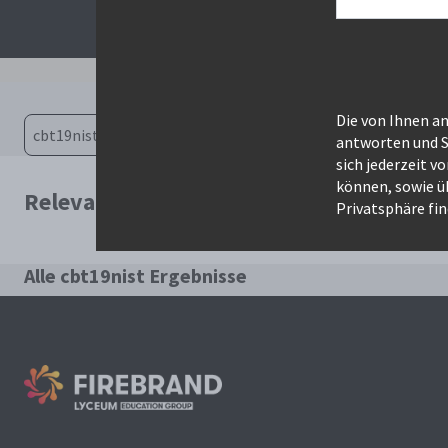
Die von Ihnen a
antworten und S
sich jederzeit v
können, sowie ü
Relevanteste Kurse für die Suche: cbt19
Privatsphäre fin
Alle cbt19nist Ergebnisse