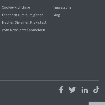
Cookie-Richtlinie
Impressum
Feedback zum Kurs geben
Blog
Machen Sie einen Praxistest
Vom Newsletter abmelden
Follow us on Facebook
Follow us on Twitter
Follow us on L
Follow 