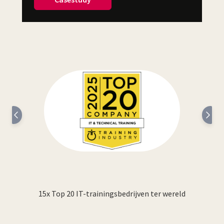
ence
15x Top 20 IT-trainingsbedrijven ter wereld
202