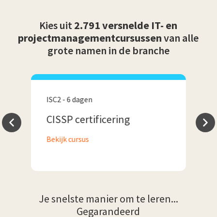
Kies uit
2.791 versnelde IT- en
projectmanagementcursussen
van alle
grote namen in de branche
ISC2 - 6 dagen
P
CISSP certificering
P
P
Bekijk cursus
B
Je snelste manier om te leren...
Gegarandeerd