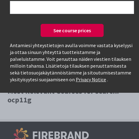
See course prices
Only available courses
Antamiesi yhteystietojen avulla voimme vastata kyselyysi
ja ottaa sinuun yhteyttä tuotteistamme ja
palveluistamme. Voit peruuttaa näiden viestien tilauksen
milloin tahansa. Lisätietoja tilauksen peruuttamisesta
sekä tietosuojakäytännöistämme ja sitoutumisestamme
yksityisyytesi suojaamiseen on
Privacy Notice
.
Most Relevant Courses for search:
ocp11g