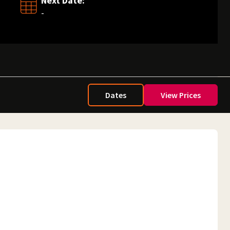
Next Date:
-
Dates
View Prices