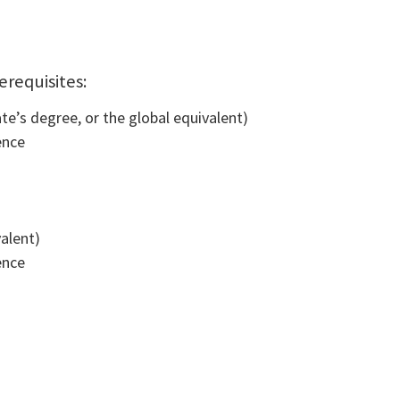
erequisites:
e’s degree, or the global equivalent)
ence
n
valent)
ence
n