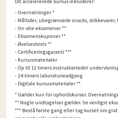
Dit accelererede kursus inkluderer:
- Overnatninger *
- Måltider, ubegrænsede snacks, drikkevarer, t
- On-site eksamener **
- Eksamenskuponer **
- Øvelsestests **
- Certificeringsgaranti ***
- Kursusmaterialer
- Op til 12 timers instruktørledet undervisnin
- 24-timers laboratorieadgang
- Digitale kursusmaterialer **
* Gælder kun for opholdskurser. Overnatninger
** Nogle undtagelser gælder. Se venligst eks
*** Bestå første gang eller tag kurset om gr