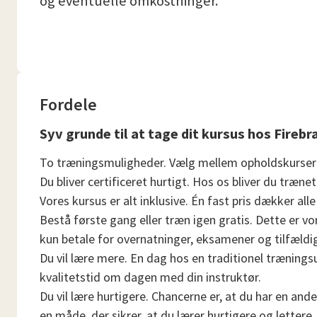
og eventuelle omkostninger.
Fordele
Syv grunde til at tage dit kursus hos Firebr
To træningsmuligheder. Vælg mellem opholdskurser e
Du bliver certificeret hurtigt. Hos os bliver du træne
Vores kursus er alt inklusive. Én fast pris dækker a
Bestå første gang eller træn igen gratis. Dette er vo
kun betale for overnatninger, eksamener og tilfæld
Du vil lære mere. En dag hos en traditionel trænings
kvalitetstid om dagen med din instruktør.
Du vil lære hurtigere. Chancerne er, at du har en ande
en måde, der sikrer, at du lærer hurtigere og lettere.