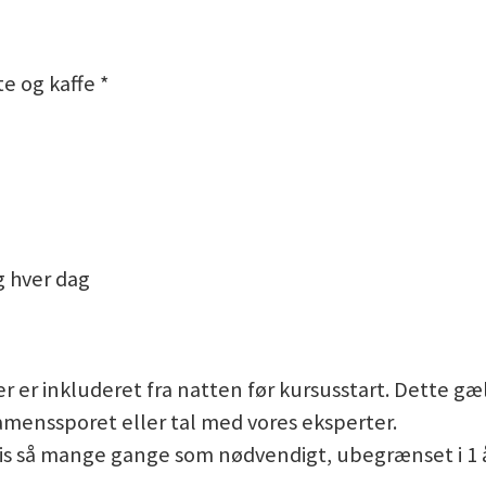
e og kaffe *
g hver dag
 er inkluderet fra natten før kursusstart. Dette gæld
amenssporet eller tal med vores eksperter.
atis så mange gange som nødvendigt, ubegrænset i 1 