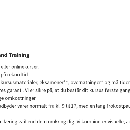
and Training
ller onlinekurser.
t på rekordtid.
lle kursusmaterialer, eksamener**, overnatninger* og måltide
res garanti. Vi er sikre på, at du består dit kursus første ga
ige omkostninger.
udbyder varer normalt fra kl. 9 til 17, med en lang frokostp
n læringsstil end dem omkring dig. Vi kombinerer visuelle, aud