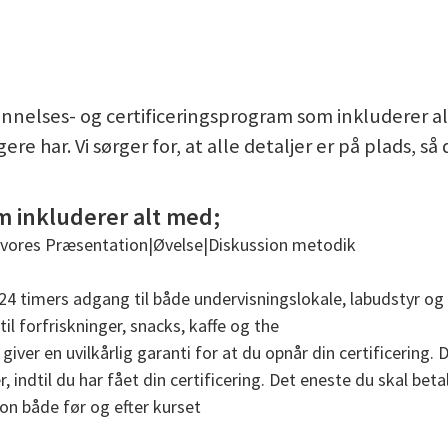
annelses- og certificeringsprogram som inkluderer a
re har. Vi sørger for, at alle detaljer er på plads, s
m inkluderer alt med;
 vores Præsentation|Øvelse|Diskussion metodik
4 timers adgang til både undervisningslokale, labudstyr og
l forfriskninger, snacks, kaffe og the
giver en uvilkårlig garanti for at du opnår din certificering.
 indtil du har fået din certificering. Det eneste du skal be
on både før og efter kurset