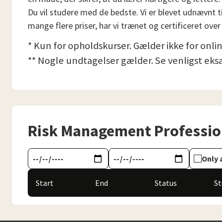
Du vil studere med de bedste. Vi er blevet udnævnt ti
mange flere priser, har vi trænet og certificeret over
* Kun for opholdskurser. Gælder ikke for onli
** Nogle undtagelser gælder. Se venligst eks
Risk Management Professio
Only 
Start
End
Status
S