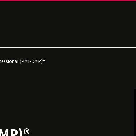
essional (PMI-RMP)®
RMP)®