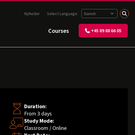
Nyheder
Select Language:
Courses
+45 89 88 66 05
Duration:
From 3 days
Study Mode:
Classroom / Online