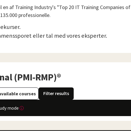
l en af ​​Training Industry's "Top 20 IT Training Companies of
 135.000 professionelle.
nekurser.
amenssporet eller tal med vores eksperter.
nal (PMI-RMP)®
Filter results
available courses
tudy mode